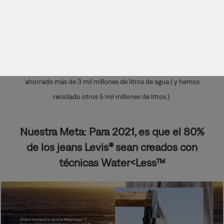
día. Desafortunadamente, el denim con estos terminados
utiliza mucha agua. Nosotros estamos cambiando eso.
En
2011, establecimos más de 20 técnicas de fabricación
diferentes Water<Less®, que nos ayudan a producir los mismos
jeans que amas, reduciendo el uso de agua. Hasta ahora hemos
ahorrado más de 3 mil millones de litros de agua ( y hemos
reciclado otros 5 mil millones de litros.)
Nuestra Meta: Para 2021, es que el 80%
de los jeans Levis® sean creados con
técnicas Water<Less™