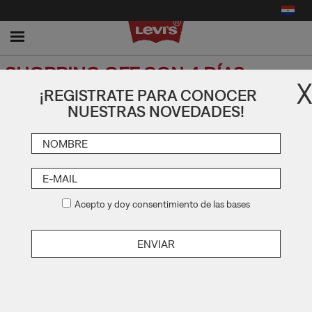
Toggle
navigation
SHOPPING OFF CON 4 DÍAS
X
LLENOS DE BENEFICIOS.
¡REGISTRATE PARA CONOCER
NUESTRAS NOVEDADES!
miércoles 14 / abril / 2021
Acepto y doy consentimiento de las bases
Llega el Shopping Off con 4 días
llenos de beneficios.