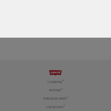
Del 15 al 18 de abril accede al 50% de descuento en
prendas seleccionadas y hasta 6 cuotas sin intereses con
las tarjetas de crédito Itaú.
Promoción válida en Levi’s® Store del Shopping del Sol y
Paseo La Galería.
LOOKBOOK
NOTICIAS
PUNTOS DE VENTA
LIVE IN LEVI'S